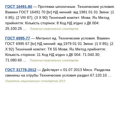
ГОСТ 16491-80
— Протяжки шпоночные. Технические условия.
Взамен ГОСТ 16491 70 [br] НД чинний: від 1981 01 01 Зміни: (1
II 85); (2 VIII 87); (3 X 90) Технічний комітет: Мова: Ru Метод
прийняття: Кількість сторінок: 8 Код НД згідно з ДК 004:
25.100.25 …
Покажчик національних стандартів
ГОСТ 6995-77
— Метанол яд. Технические условия. Взамен
ГОСТ 6995 67 [br] НД чинний: від 1979 01 01 Зміни: (1 II 85); (2
X 92) Технічний комітет: ТК 55 Мова: Ru Метод прийняття:
Кількість сторінок: 11 Код НД згідно з ДК 004: 71.040.30;
71.080.60 …
Покажчик національних стандартів
ГОСТ 31778-2012
— Действует с 01.07.2013 Мясо. Разделка
свинины на отрубы Технические условия раздел 67.120.10 …
Указатель национальных стандартов 2013